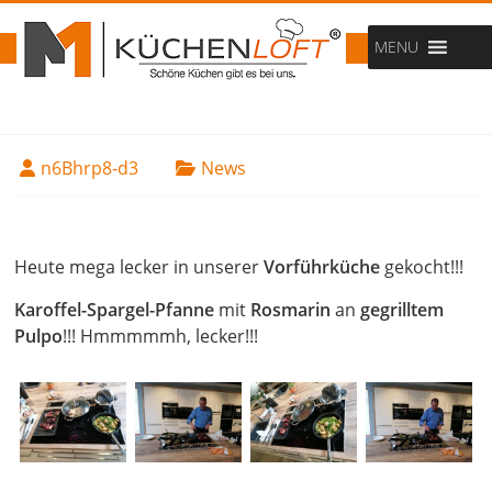
MENU
n6Bhrp8-d3
News
16. Mai 2019
Heute mega lecker in unserer
Vorführküche
gekocht!!!
Karoffel-Spargel-Pfanne
mit
Rosmarin
an
gegrilltem
Pulpo
!!! Hmmmmmh, lecker!!!